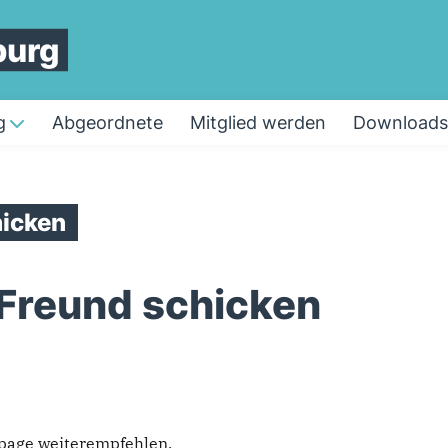
burg
g
Abgeordnete
Mitglied werden
Downloads
icken
 Freund schicken
epage weiterempfehlen.