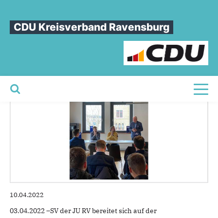
Sie sind hier
»
Stadtverband der JU wählt neuen Vorstand
CDU Kreisverband Ravensburg
Stadtverband
der
JU
wählt
neuen
Vorstand
Toggl
10.04.2022
03.04.2022 –SV der JU RV bereitet sich auf der