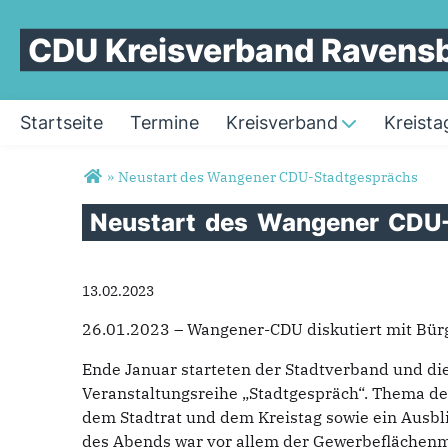
CDU Kreisverband Ravens
Startseite
Termine
Kreisverband
Kreista
Sie sind hier
»
Neustart des Wangener CDU-Stadtgesprächs
Neustart
des
Wangener
CDU-
13.02.2023
26.01.2023 – Wangener-CDU diskutiert mit Bü
Ende Januar starteten der Stadtverband und di
Veranstaltungsreihe „Stadtgespräch“. Thema de
dem Stadtrat und dem Kreistag sowie ein Ausb
des Abends war vor allem der Gewerbeflächenm