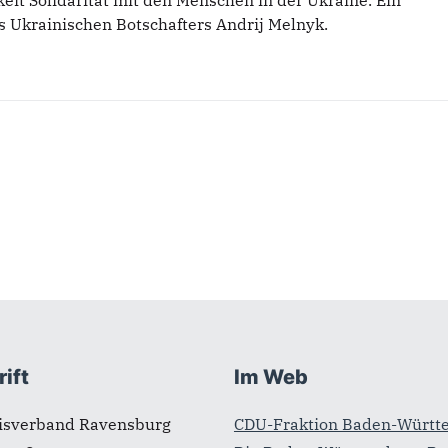
it Solidarität mit den Menschen in der Ukraine. Ein
es Ukrainischen Botschafters Andrij Melnyk.
ift
Im Web
isverband Ravensburg
CDU-Fraktion Baden-Württ