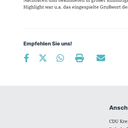
Nachbaren und bekundeten in großer Einmütigke
Highlight war u.a. das eingespielte Grußwort d
Empfehlen Sie uns!
Fußbereich
Anschr
CDU Kre