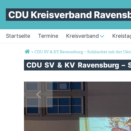
CDU Kreisverband Ravens
Startseite
Termine
Kreisverband
Kreista
Sie sind hier
»
CDU SV & KV Ravensburg – Solidarität mit der Ukr
CDU
SV
&
KV
Ravensburg
–