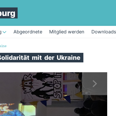
burg
g
Abgeordnete
Mitglied werden
Downloads
aine
Solidarität
mit
der
Ukraine