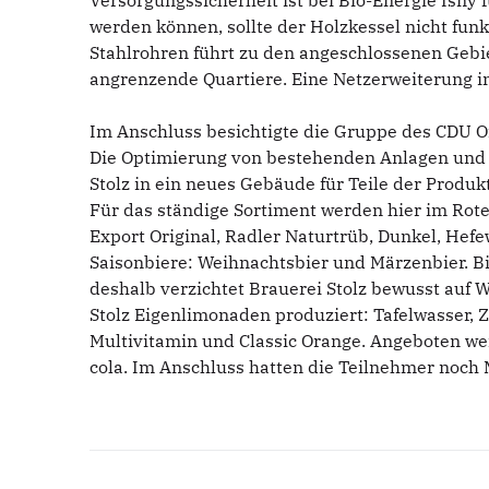
Versorgungssicherheit ist bei Bio-Energie Isny
werden können, sollte der Holzkessel nicht fun
Stahlrohren führt zu den angeschlossenen Gebi
angrenzende Quartiere. Eine Netzerweiterung i
Im Anschluss besichtigte die Gruppe des CDU O
Die Optimierung von bestehenden Anlagen und 
Stolz in ein neues Gebäude für Teile der Produk
Für das ständige Sortiment werden hier im Roten
Export Original, Radler Naturtrüb, Dunkel, Hefe
Saisonbiere: Weihnachtsbier und Märzenbier. Bi
deshalb verzichtet Brauerei Stolz bewusst auf 
Stolz Eigenlimonaden produziert: Tafelwasser, Z
Multivitamin und Classic Orange. Angeboten we
cola. Im Anschluss hatten die Teilnehmer noch