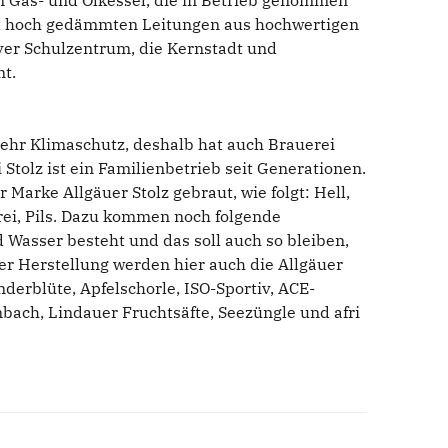
en Gas- und Ölkessel, die in Betrieb genommen
 mit hoch gedämmten Leitungen aus hochwertigen
yer Schulzentrum, die Kernstadt und
t.
ehr Klimaschutz, deshalb hat auch Brauerei
Stolz ist ein Familienbetrieb seit Generationen.
Marke Allgäuer Stolz gebraut, wie folgt: Hell,
frei, Pils. Dazu kommen noch folgende
 Wasser besteht und das soll auch so bleiben,
er Herstellung werden hier auch die Allgäuer
derblüte, Apfelschorle, ISO-Sportiv, ACE-
ach, Lindauer Fruchtsäfte, Seezüngle und afri