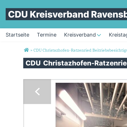
CDU Kreisverband Ravens
Startseite
Termine
Kreisverband
Kreista
Sie sind hier
»
CDU Christazhofen-Ratzenried Beitriebsbesichtigu
CDU
Christazhofen-Ratzenri