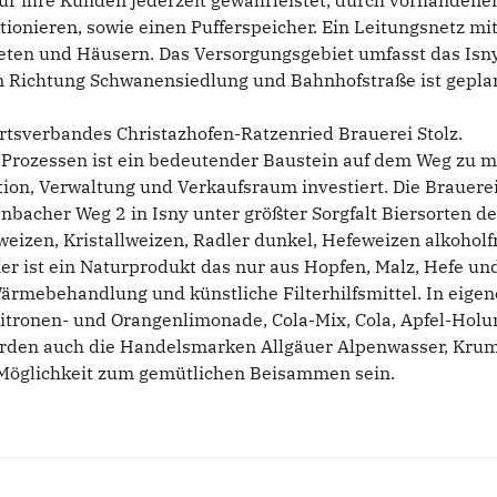
 für ihre Kunden jederzeit gewährleistet, durch vorhanden
ktionieren, sowie einen Pufferspeicher. Ein Leitungsnetz
eten und Häusern. Das Versorgungsgebiet umfasst das Isn
n Richtung Schwanensiedlung und Bahnhofstraße ist geplan
rtsverbandes Christazhofen-Ratzenried Brauerei Stolz.
Prozessen ist ein bedeutender Baustein auf dem Weg zu m
tion, Verwaltung und Verkaufsraum investiert. Die Brauerei 
bacher Weg 2 in Isny unter größter Sorgfalt Biersorten der 
weizen, Kristallweizen, Radler dunkel, Hefeweizen alkohol
er ist ein Naturprodukt das nur aus Hopfen, Malz, Hefe und
Wärmebehandlung und künstliche Filterhilfsmittel. In eigen
itronen- und Orangenlimonade, Cola-Mix, Cola, Apfel-Holun
rden auch die Handelsmarken Allgäuer Alpenwasser, Krumb
 Möglichkeit zum gemütlichen Beisammen sein.