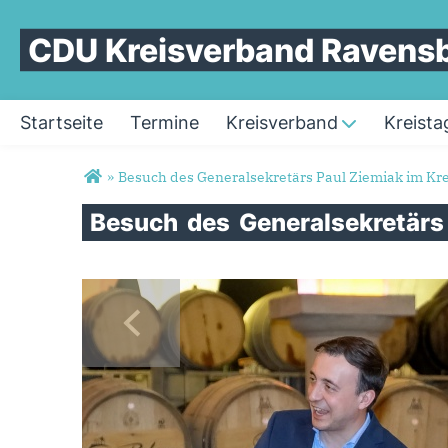
CDU Kreisverband Ravens
Startseite
Termine
Kreisverband
Kreista
Sie sind hier
»
Besuch des Generalsekretärs Paul Ziemiak im Kr
Besuch
des
Generalsekretär