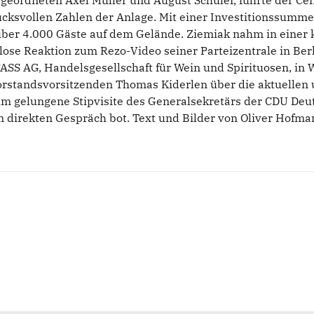
bgeordneten Axel Müller und August Schuler, führte der Ce
ucksvollen Zahlen der Anlage. Mit einer Investitionssumm
 über 4.000 Gäste auf dem Gelände. Ziemiak nahm in einer 
ose Reaktion zum Rezo-Video seiner Parteizentrale in Berli
FASS AG, Handelsgesellschaft für Wein und Spirituosen, in
rstandsvorsitzenden Thomas Kiderlen über die aktuellen 
 gelungene Stipvisite des Generalsekretärs der CDU Deut
m direkten Gespräch bot. Text und Bilder von Oliver Hofm