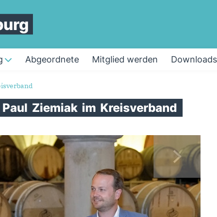
burg
g
Abgeordnete
Mitglied werden
Downloads
eisverband
s
Paul
Ziemiak
im
Kreisverband