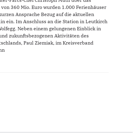
nter-Parcs-Chef Christoph Muth über das
e von 360 Mio. Euro wurden 1.000 Ferienhäuser
kurzen Ansprache Bezug auf die aktuellen
n ein. Im Anschluss an die Station in Leutkirch
 Wolfegg. Neben einem gelungenen Einblick in
und zukunftsbezogenen Aktivitäten des
schlands, Paul Ziemiak, im Kreisverband
ann