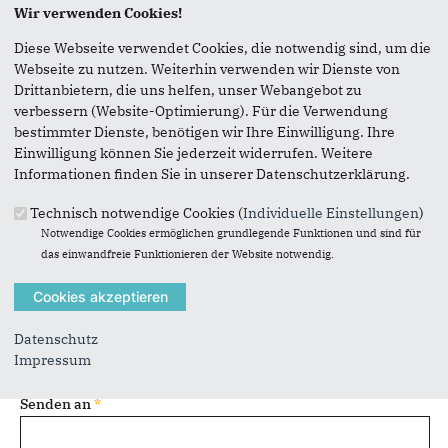
Seite versenden
Wir verwenden Cookies!
Diese Webseite verwendet Cookies, die notwendig sind, um die
Vielen Dank, dass Sie die Inhalte unserer Homepage
Webseite zu nutzen. Weiterhin verwenden wir Dienste von
weiterempfehlen.
Drittanbietern, die uns helfen, unser Webangebot zu
verbessern (Website-Optimierung). Für die Verwendung
Anmerkung: Ihre E-Mail-Adresse wird benötigt um die
bestimmter Dienste, benötigen wir Ihre Einwilligung. Ihre
Personen, denen Sie die Seite weiterempfehlen, zu
Einwilligung können Sie jederzeit widerrufen. Weitere
informieren, von wem die Empfehlung kommt, und dass es
Informationen finden Sie in unserer Datenschutzerklärung.
kein Spam ist.
Technisch notwendige Cookies (
Individuelle Einstellungen
)
Das mit * gekennzeichnete Feld ist ein Pflichtfeld.
Notwendige Cookies ermöglichen grundlegende Funktionen und sind für
das einwandfreie Funktionieren der Website notwendig.
Eigene E-Mail-Adresse
*
Eigener Name
*
Datenschutz
Impressum
Senden an
*