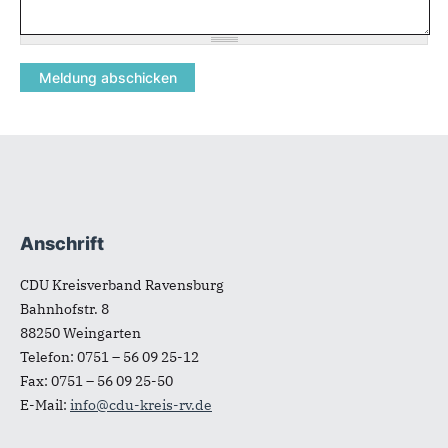
Anschrift
Fußbereich
CDU Kreisverband Ravensburg
Bahnhofstr. 8
88250
Weingarten
Telefon:
0751 – 56 09 25-12
Fax:
0751 – 56 09 25-50
E-Mail:
info@cdu-kreis-rv.de